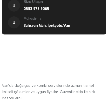
Bize Ulaşın
0533 978 9065
Adresimiz
Bahçvan Mah, İpekyolu/Van
Van Doğalgaz ve Kombi Hizmetleri -
Gültepe Doğalgaz Mühendislik
Van’da doğalgaz ve kombi servislerinde uzman hizmet,
kaliteli çözümler ve uygun fiyatlar. Güvenilir ekip ile hızlı
destek alın!